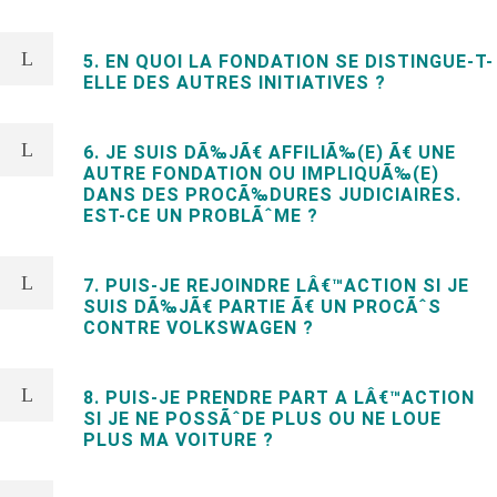
5. EN QUOI LA FONDATION SE DISTINGUE-T-
ELLE DES AUTRES INITIATIVES ?
6. JE SUIS DÃ‰JÃ€ AFFILIÃ‰(E) Ã€ UNE
AUTRE FONDATION OU IMPLIQUÃ‰(E)
DANS DES PROCÃ‰DURES JUDICIAIRES.
EST-CE UN PROBLÃˆME ?
7. PUIS-JE REJOINDRE LÂ€™ACTION SI JE
SUIS DÃ‰JÃ€ PARTIE Ã€ UN PROCÃˆS
CONTRE VOLKSWAGEN ?
8. PUIS-JE PRENDRE PART A LÂ€™ACTION
SI JE NE POSSÃˆDE PLUS OU NE LOUE
PLUS MA VOITURE ?