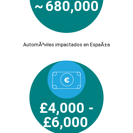
~
680,000
AutomÃ³viles impactados en EspaÃ±a
£4,000 -
£6,000