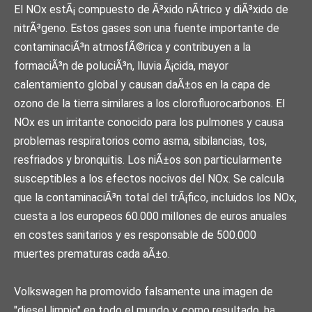
El NOx estÃ¡ compuesto de Ã³xido nÃ­trico y diÃ³xido de
nitrÃ³geno. Estos gases son una fuente importante de
contaminaciÃ³n atmosfÃ©rica y contribuyen a la
formaciÃ³n de poluciÃ³n, lluvia Ã¡cida, mayor
calentamiento global y causan daÃ±os en la capa de
ozono de la tierra similares a los clorofluorocarbonos. El
NOx es un irritante conocido para los pulmones y causa
problemas respiratorios como asma, sibilancias, tos,
resfriados y bronquitis. Los niÃ±os son particularmente
susceptibles a los efectos nocivos del NOx. Se calcula
que la contaminaciÃ³n total del trÃ¡fico, incluidos los NOx,
cuesta a los europeos 60.000 millones de euros anuales
en costes sanitarios y es responsable de 500.000
muertes prematuras cada aÃ±o.
Volkswagen ha promovido falsamente una imagen de
"diesel limpio" en todo el mundo y, como resultado, ha