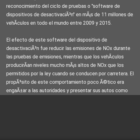
reconocimiento del ciclo de pruebas o "software de
dispositivos de desactivaciÃ³n" en mÃ¡s de 11 millones de
vehÃ­culos en todo el mundo entre 2009 y 2015.
El efecto de este software del dispositivo de
desactivaciÃ³n fue reducir las emisiones de NOx durante
las pruebas de emisiones, mientras que los vehÃ­culos
producirÃ­an niveles mucho mÃ¡s altos de NOx que los
permitidos por la ley cuando se conducen por carretera. El
propÃ³sito de este comportamiento poco Ã©tico era
engaÃ±ar a las autoridades y presentar sus autos como
mÃ¡s limpios y eficientes de lo que realmente eran.
El Ministro holandÃ©s de Medio Ambiente HolandÃ©s
presentÃ³ una denuncia penal contra Volkswagen el 10 de
noviembre de 2015. En sus decisiones de 28 de