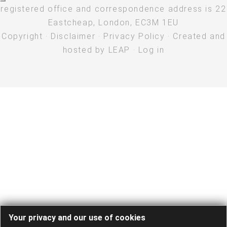
registered office and correspondence address is 22
Eastcheap, London, EC3M 1EU
Copyright
·
Disclaimer
·
Privacy Policy
· Created and
hosted by
LEAP
·
Log in
Your privacy and our use of cookies