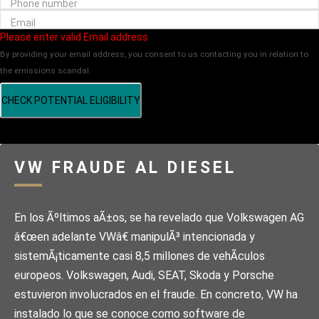
Phone number
Email
Please enter valid Email address
By providing your email address, you consent to us contacting you in relation to
the emissions scandal.
CHECK POTENTIAL ELIGIBILITY
VW FRAUDE AL DIESEL
En los Ãºltimos aÃ±os, se ha revelado que Volkswagen AG
â€œen adelante VWâ€ manipulÃ³ intencionada y
sistemÃ¡ticamente casi 8,5 millones de vehÃ­culos
europeos. Volkswagen, Audi, SEAT, Skoda y Porsche
estuvieron involucrados en el fraude. En concreto, VW ha
instalado lo que se conoce como software de